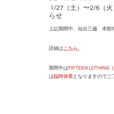
1/27（土）〜2/6
らせ
上記期間中、仙台三越 本館
詳細は
こちら
。
期間中は
FIFTEEN LOT
は
臨時休業
となりますのでご