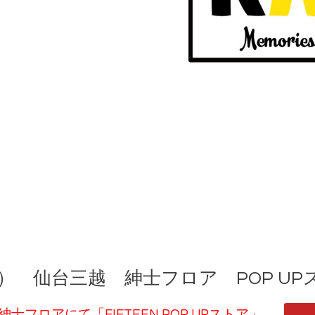
（火） 仙台三越 紳士フロア POP 
紳士フロアにて「FIFTEEN POP UPストア」