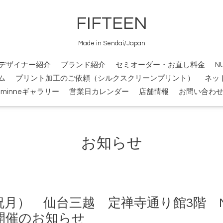
FIFTEEN
Made in Sendai/Japan
デザイナー紹介
ブランド紹介
セミオーダー・お直し料金
N
ム
プリント加工のご依頼（シルクスクリーンプリント）
ネッ
minneギャラリー
営業日カレンダー
店舗情報
お問い合わ
お知らせ
2（祝月） 仙台三越 定禅寺通り館3階 N
開催のお知らせ