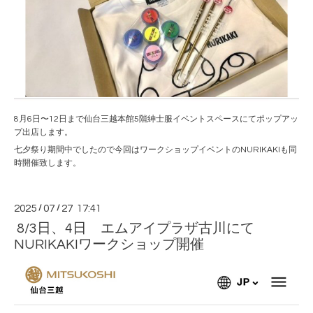
8月6日〜12日まで仙台三越本館5階紳士服イベントスペースにてポップアッ
プ出店します。
七夕祭り期間中でしたので今回はワークショップイベントのNURIKAKIも同
時開催致します。
2025
/
07
/
27 17:41
8/3日、4日 エムアイプラザ古川にて
NURIKAKIワークショップ開催