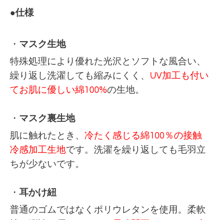
●
仕様
・
マスク生地
特殊処理により優れた光沢とソフトな風合い、
繰り返し洗濯しても縮みにくく、
UV加工も付い
てお肌に優しい綿100%
の生地。
・
マスク裏生地
肌に触れたとき、
冷たく感じる綿100％の接触
冷感加工生地
です。洗濯を繰り返しても毛羽立
ちが少ないです。
・
耳かけ紐
普通のゴムではなくポリウレタンを使用。柔軟