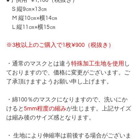
●子供用 ¥1,100（税抜き）
S 縦9㎝×13㎝
M 縦10㎝×横14㎝
L 縦11㎝×横15㎝
※3枚以上のご購入で1枚¥900（税抜き）
・通常のマスクとは違う
特殊加工生地を使用
し
ておりますので、価格に変更がございます。ご
了承頂けますようお願い申し上げます。
・綿100％のマスクになりますので、洗いにか
けると
5mm程度の縮み
が生じます。上記サイズ
は縮み後のサイズ感となります。
・ 生地により伸縮率は前後する場合がございま